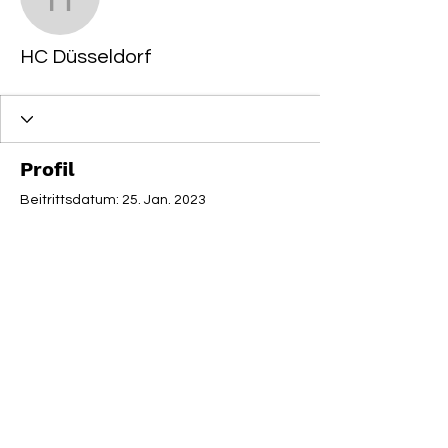
HC Düsseldorf
HC Düsseldorf
Profil
Beitrittsdatum: 25. Jan. 2023
Es gibt noch nichts zu
sehen
Wenn dieses Mitglied Infos über sich
selbst hinzufügt, erscheinen diese
hier.