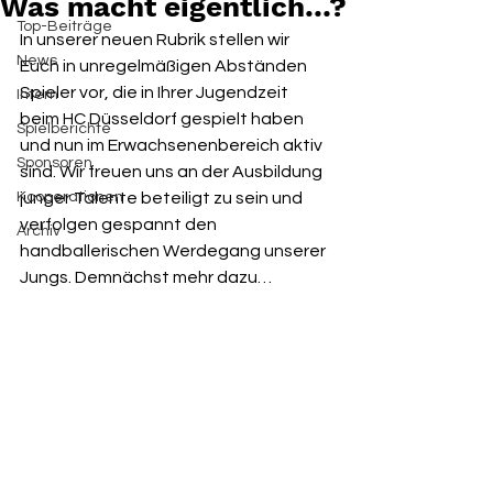
Was macht eigentlich…?
Top-Beiträge
In unserer neuen Rubrik stellen wir 
News
Euch in unregelmäßigen Abständen 
Spieler vor, die in Ihrer Jugendzeit 
Intern
beim HC Düsseldorf gespielt haben 
Spielberichte
und nun im Erwachsenenbereich aktiv 
Sponsoren
sind. Wir freuen uns an der Ausbildung 
Kooperationen
junger Talente beteiligt zu sein und 
verfolgen gespannt den 
Archiv
handballerischen Werdegang unserer 
Jungs. Demnächst mehr dazu…