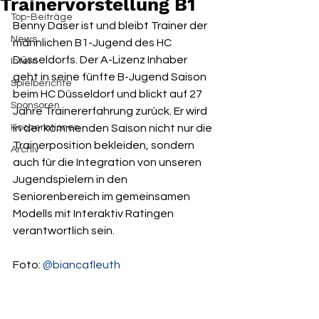
Trainervorstellung B1
Top-Beiträge
Benny Daser ist und bleibt Trainer der 
News
männlichen B1-Jugend des HC 
Düsseldorfs. Der A-Lizenz Inhaber 
Intern
geht in seine fünfte B-Jugend Saison 
Spielberichte
beim HC Düsseldorf und blickt auf 27 
Sponsoren
Jahre Trainererfahrung zurück. Er wird 
Kooperationen
in der kommenden Saison nicht nur die 
Trainerposition bekleiden, sondern 
Archiv
auch für die Integration von unseren 
Jugendspielern in den 
Seniorenbereich im gemeinsamen 
Modells mit Interaktiv Ratingen 
verantwortlich sein.
Foto: 
@biancafleuth