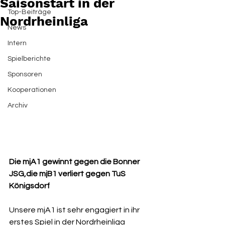
Saisonstart in der
Top-Beiträge
Nordrheinliga
News
Intern
Spielberichte
Sponsoren
Kooperationen
Archiv
Die mjA1 gewinnt gegen die Bonner 
JSG,die mjB1 verliert gegen TuS 
Königsdorf
Unsere mjA1 ist sehr engagiert in ihr 
erstes Spiel in der Nordrheinliga 