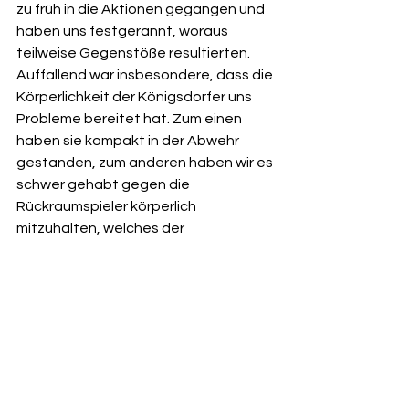
zu früh in die Aktionen gegangen und 
haben uns festgerannt, woraus 
teilweise Gegenstöße resultierten. 
Auffallend war insbesondere, dass die 
Körperlichkeit der Königsdorfer uns 
Probleme bereitet hat. Zum einen 
haben sie kompakt in der Abwehr 
gestanden, zum anderen haben wir es 
schwer gehabt gegen die 
Rückraumspieler körperlich 
mitzuhalten, welches der 
Halbzeitstand von 8:16 belegte.In der 
zweiten Halbzeit haben sich die Jungs 
berappelt und das Spiel deutlich 
offener gestaltet. So konnten sie den 
Rückstand schlussendlich auf 20:25 
verkürzen, wobei Coach Benny Daser 
den Einsatz seiner Truppe lobend 
hervorhob.