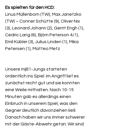
Es spielten für den HCD:
Linus Müllenborn (TW), Max Janetzko 
(TW) – Conner Schütte (9), Oliver Nix 
(3), Leonard Johann (2), Gerrit Engh (1), 
Cedric Lang (6), Björn Peterson 4/1), 
Emil Kübler (3), Julius Linden (1), Mika 
Petersen (1), Matteo Metz
Unsere mjB1-Jungs starteten 
ordentlich ins Spiel. Im Angriff lief es 
zunächst recht gut und sie konnten 
eine Weile mithalten. Nach 10-15 
Minuten gab es allerdings einen 
Einbruch in unserem Spiel, was den 
Gegner deutlich davonziehen ließ. 
Danach haben wir uns immer schwerer 
mit der Gäste-Abwehr getan. Wir sind 