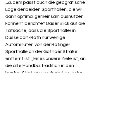
„Zudem passt auch die geografische 
Lage der beiden Sporthallen, die wir 
dann optimal gemeinsam ausnutzen 
können“, berichtet Daser Blick auf die 
Tatsache, dass die Sporthaller in 
Düsseldorf-Rath nur wenige 
Autominuten von der Ratinger 
Sporthalle an der Gothaer Straße 
entfernt ist. „Eines unsere Ziele ist, an 
die alte Handballtradition in den 
beiden Städten anzuknüpfen. In der 
Sporthalle an der Gothaer Straße 
wurden damals sogar Spiele in der 
erste und zweiten Bundesliga 
ausgetragen“, sagt Daser.
Um ab Sommer dann einen optimalen 
Start der Spielgemeinschaft zu 
ermöglichen, wird hinter den Kulissen 