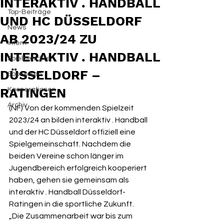
INTERAKTIV . HANDBALL
Top-Beiträge
UND HC DÜSSELDORF
News
AB 2023/24 ZU
Intern
INTERAKTIV . HANDBALL
Spielberichte
DÜSSELDORF –
Sponsoren
RATINGEN
Kooperationen
Archiv
(NF) Von der kommenden Spielzeit 
2023/24 an bilden interaktiv . Handball 
und der HC Düsseldorf offiziell eine 
Spielgemeinschaft. Nachdem die 
beiden Vereine schon länger im 
Jugendbereich erfolgreich kooperiert 
haben, gehen sie gemeinsam als 
interaktiv . Handball Düsseldorf-
Ratingen in die sportliche Zukunft. 
„Die Zusammenarbeit war bis zum 