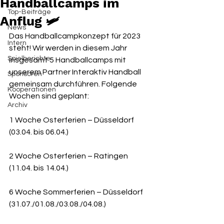
Handballcamps im
Top-Beiträge
Anflug 🛩
News
Das Handballcampkonzept für 2023 
Intern
steht! Wir werden in diesem Jahr 
Spielberichte
insgesamt 5 Handballcamps mit 
unserem Partner Interaktiv Handball 
Sponsoren
gemeinsam durchführen. Folgende 
Kooperationen
Wochen sind geplant:
Archiv
1 Woche Osterferien – Düsseldorf 
(03.04. bis 06.04.)
2 Woche Osterferien – Ratingen 
(11.04. bis 14.04.)
6 Woche Sommerferien – Düsseldorf 
(31.07./01.08./03.08./04.08.)