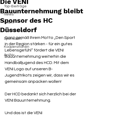
Die VENI
Top-Beiträge
Bauunternehmung bleibt
News
Sponsor des HC
Intern
Düsseldorf
Spielberichte
Ganz gemäß Ihrem Motto „Den Sport 
Sponsoren
in der Region stärken - für ein gutes 
Kooperationen
Lebensgefühl“ fördert die VENI 
Archiv
Bauunternehmung weiterhin die 
Handballjugend des HCD. Mit dem 
VENI Logo auf unseren B-
Jugendtrikots zeigen wir, dass wir es 
gemeinsam anpacken wollen!
Der HCD bedankt sich herzlich bei der 
VENI Bauunternehmung.
Und das ist die VENI 