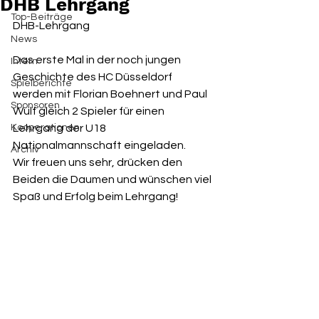
DHB Lehrgang
Top-Beiträge
DHB-Lehrgang 
News
Das erste Mal in der noch jungen 
Intern
Geschichte des HC Düsseldorf 
Spielberichte
werden mit Florian Boehnert und Paul 
Sponsoren
Wulf gleich 2 Spieler für einen 
Kooperationen
Lehrgang der U18 
Nationalmannschaft eingeladen.
Archiv
Wir freuen uns sehr, drücken den 
Beiden die Daumen und wünschen viel 
Spaß und Erfolg beim Lehrgang!