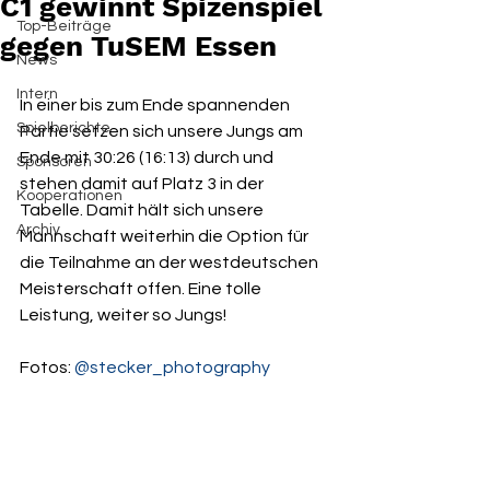
C1 gewinnt Spizenspiel
Top-Beiträge
gegen TuSEM Essen
News
Intern
In einer bis zum Ende spannenden 
Spielberichte
Partie setzen sich unsere Jungs am 
Ende mit 30:26 (16:13) durch und 
Sponsoren
stehen damit auf Platz 3 in der 
Kooperationen
Tabelle. Damit hält sich unsere 
Archiv
Mannschaft weiterhin die Option für 
die Teilnahme an der westdeutschen 
Meisterschaft offen. Eine tolle 
Leistung, weiter so Jungs!
Fotos: 
@stecker_photography