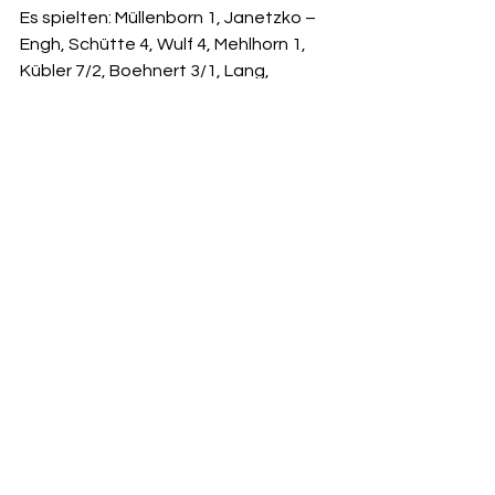
Es spielten: Müllenborn 1, Janetzko – 
Engh, Schütte 4, Wulf 4, Mehlhorn 1, 
Kübler 7/2, Boehnert 3/1, Lang, 
Poschacher 3, Perschke 5/2, Peterson
Top-Beiträge