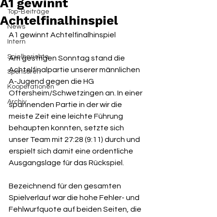
A1 gewinnt
Top-Beiträge
Achtelfinalhinspiel
News
A1 gewinnt Achtelfinalhinspiel
Intern
Spielberichte
Am gestrigen Sonntag stand die 
Achtelfinalpartie unserer männlichen 
Sponsoren
A-Jugend gegen die HG 
Kooperationen
Oftersheim/Schwetzingen an. In einer 
Archiv
spannenden Partie in der wir die 
meiste Zeit eine leichte Führung 
behaupten konnten, setzte sich 
unser Team mit 27:28 (9:11) durch und 
erspielt sich damit eine ordentliche 
Ausgangslage für das Rückspiel.
Bezeichnend für den gesamten 
Spielverlauf war die hohe Fehler- und 
Fehlwurfquote auf beiden Seiten, die 