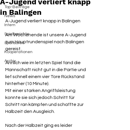
A-Jugend verliert knapp
Top-Beiträge
in Balingen
News
A-Jugend verliert knapp in Balingen 
Intern
Spielberichte
Am Wochenende ist unsere A-Jugend 
zum Hauptrundenspiel nach Balingen 
Sponsoren
gereist. 
Kooperationen
Archiv
Ähnlich wie im letzten Spiel fand die 
Mannschaft nicht gut in die Partie und 
lief schnell einem vier Tore Rückstand 
hinterher (10 Minute). 
Mit einer starken Angriffsleistung 
konnte sie sich jedoch Schritt für 
Schritt ran kämpfen und schaffte zur 
Halbzeit den Ausgleich. 
Nach der Halbzeit ging es leider 