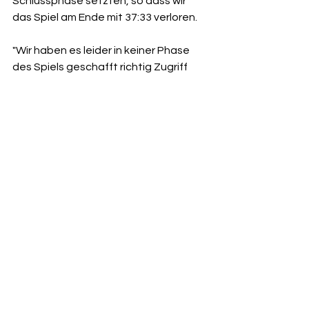
Schlussphase setzten, so dass wir 
das Spiel am Ende mit 37:33 verloren. 
"Wir haben es leider in keiner Phase 
des Spiels geschafft richtig Zugriff 
auf den Angriff der Balinger zu 
bekommen. Die Mannschaft hat 
dennoch eine kämpferisch starke 
Leistung gezeigt. 
Am Ende war die Abwehrleistung 
jedoch ausschlaggebend und wir 
konnten an diesem Tag keine 
kompakte Abwehr stellen. 
Zuversichtlich können wir aber in 
Hinsicht auf die Angriffsleistung sein, 
welche über weiter Strecken sehr 
ordentlich war. 
Nichts desto trotz war es ein gutes 
Mannschaftswochenende und 